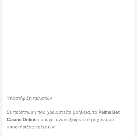
Υποστήριξη πελατών
Σε περίπτωση που χρειαστείτε βοήθεια, το
Palms Bet
Casino Online
παρέχει έναν εξαιρετικό μηχανισμό
υποστήριξης πελατών: