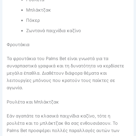
Μπλάκτζακ
Πόκερ
Ζωντανά παιχνίδια καζίνο
Φρουτάκια
Τα φρουτάκια του Palms Bet είναι γνωστά για τα
συναρπαστικά γραφικά και τη δυνατότητα να κερδίσετε
μεγάλα έπαθλα. Διαθέτουν διάφορα θέματα και
λειτουργίες μπόνους που κρατούν τους παίκτες σε
αγωνία.
Ρουλέτα και Μπλάκτζακ
Εάν αγαπάτε τα κλασικά παιχνίδια καζίνο, τότε η
ρουλέτα και το μπλάκτζακ θα σας ενθουσιάσουν. Το
Palms Bet προσφέρει πολλές παραλλαγές αυτών των