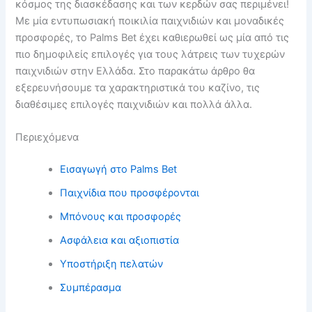
κόσμος της διασκέδασης και των κερδών σας περιμένει!
Με μία εντυπωσιακή ποικιλία παιχνιδιών και μοναδικές
προσφορές, το Palms Bet έχει καθιερωθεί ως μία από τις
πιο δημοφιλείς επιλογές για τους λάτρεις των τυχερών
παιχνιδιών στην Ελλάδα. Στο παρακάτω άρθρο θα
εξερευνήσουμε τα χαρακτηριστικά του καζίνο, τις
διαθέσιμες επιλογές παιχνιδιών και πολλά άλλα.
Περιεχόμενα
Εισαγωγή στο Palms Bet
Παιχνίδια που προσφέρονται
Μπόνους και προσφορές
Ασφάλεια και αξιοπιστία
Υποστήριξη πελατών
Συμπέρασμα