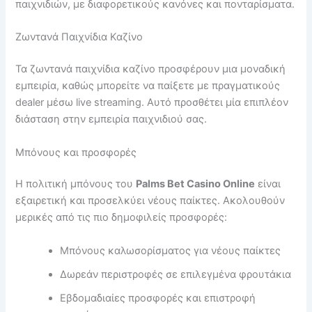
παιχνιδιών, με διαφορετικούς κανόνες και πονταρίσματα.
Ζωντανά Παιχνίδια Καζίνο
Τα ζωντανά παιχνίδια καζίνο προσφέρουν μια μοναδική
εμπειρία, καθώς μπορείτε να παίξετε με πραγματικούς
dealer μέσω live streaming. Αυτό προσθέτει μία επιπλέον
διάσταση στην εμπειρία παιχνιδιού σας.
Μπόνους και προσφορές
Η πολιτική μπόνους του
Palms Bet Casino Online
είναι
εξαιρετική και προσελκύει νέους παίκτες. Ακολουθούν
μερικές από τις πιο δημοφιλείς προσφορές:
Μπόνους καλωσορίσματος για νέους παίκτες
Δωρεάν περιστροφές σε επιλεγμένα φρουτάκια
Εβδομαδιαίες προσφορές και επιστροφή