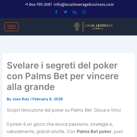
Skip
+1 844-795-2581
info@localleveragebusiness.com
to
content
Svelare i segreti del poker
con Palms Bet per vincere
alla grande
By
Jose Ruiz
/
February 6, 2026
Scopri l’emozione del poker su Palms Bet: Gioca e Vinci
Il poker è un gioco che evoca passione, strategia e,
naturalmente, grandi vincite. Con
Palms Bet poker
, puoi