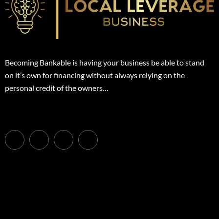
Becoming Bankable is having your business be able to stand
on it’s own for financing without always relying on the
personal credit of the owners…