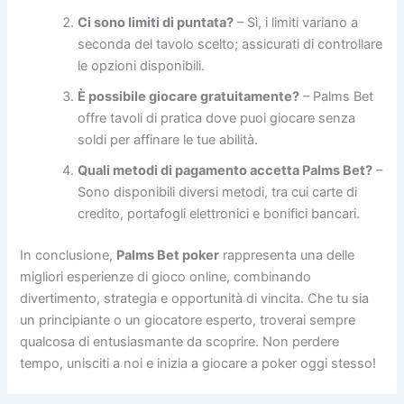
Ci sono limiti di puntata?
– Sì, i limiti variano a
seconda del tavolo scelto; assicurati di controllare
le opzioni disponibili.
È possibile giocare gratuitamente?
– Palms Bet
offre tavoli di pratica dove puoi giocare senza
soldi per affinare le tue abilità.
Quali metodi di pagamento accetta Palms Bet?
–
Sono disponibili diversi metodi, tra cui carte di
credito, portafogli elettronici e bonifici bancari.
In conclusione,
Palms Bet poker
rappresenta una delle
migliori esperienze di gioco online, combinando
divertimento, strategia e opportunità di vincita. Che tu sia
un principiante o un giocatore esperto, troverai sempre
qualcosa di entusiasmante da scoprire. Non perdere
tempo, unisciti a noi e inizia a giocare a poker oggi stesso!